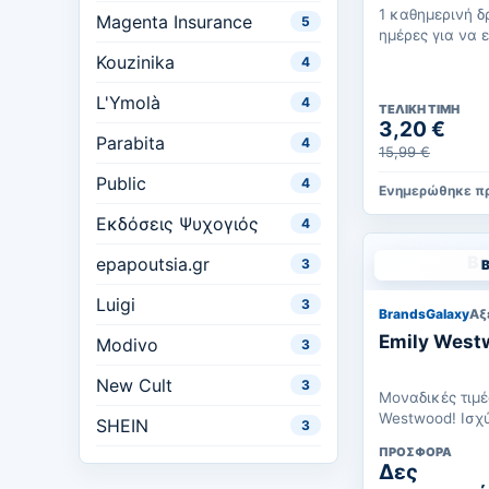
1 καθημερινή δ
Magenta Insurance
5
ημέρες για να 
της γιόγκα.Η πρ
Kouzinika
4
L'Ymolà
4
ΤΕΛΙΚΉ ΤΙΜΉ
3,20 €
Parabita
4
15,99 €
Public
4
Ενημερώθηκε πρ
Εκδόσεις Ψυχογιός
4
epapoutsia.gr
3
Luigi
3
BrandsGalaxy
Αξ
Emily West
Modivo
3
New Cult
3
Μοναδικές τιμέ
Westwood! Ισχύει για αγορές έως
SHEIN
3
11/08/2026.
ΠΡΟΣΦΟΡΆ
Δες