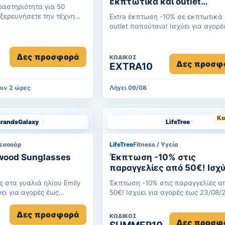
εκπτωτικά και outlet
ραστηριότητα για 50
παπούτσια! Ισχύει για αγορές
εξερευνήσετε την τέχνη
Extra έκπτωση -10% σε εκπτωτικά 
έως 09/08/2026.
ακτική της γιόγκα έ...
outlet παπούτσια! Ισχύει για αγορές έως
09/08/2026.
Δες προσφορά
ΚΩΔΙΚΌΣ
Δες προσφ
EXTRA10
ιν 2 ώρες
Λήγει 09/08
Κο
BrandsGalaxy
LifeTree
εσουάρ
LifeTree
Fitness / Υγεία
wood Sunglasses
Έκπτωση -10% στις
παραγγελίες από 50€! Ισχύει
για αγορές έως 23/08/202
ς στα γυαλιά ηλίου Emily
Έκπτωση -10% στις παραγγελίες α
50€! Ισχύει για αγορές έως 23/08/
Δες προσφορά
ΚΩΔΙΚΌΣ
Δες προσφ