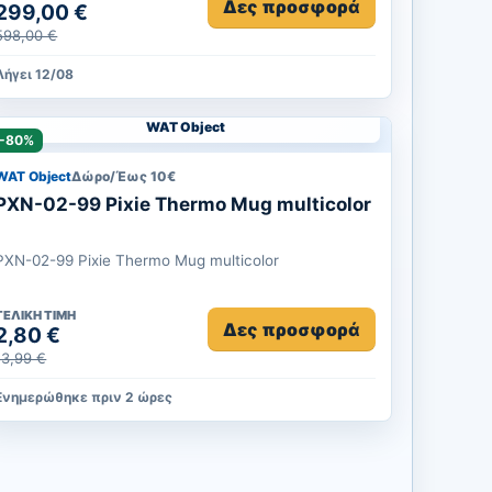
Δες προσφορά
299,00 €
του ξενοδοχείου!
598,00 €
Λήγει 12/08
WAT Object
-80%
WAT Object
Δώρο/Έως 10‎€
PXN-02-99 Pixie Thermo Mug multicolor
PXN-02-99 Pixie Thermo Mug multicolor
ΤΕΛΙΚΉ ΤΙΜΉ
Δες προσφορά
2,80 €
13,99 €
Ενημερώθηκε πριν 2 ώρες