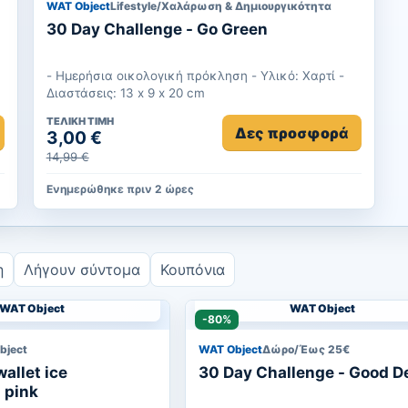
WAT Object
Lifestyle/Χαλάρωση & Δημιουργικότητα
30 Day Challenge - Go Green
- Ημερήσια οικολογική πρόκληση - Υλικό: Χαρτί -
Διαστάσεις: 13 x 9 x 20 cm
ΤΕΛΙΚΉ ΤΙΜΉ
Δες προσφορά
3,00 €
14,99 €
Ενημερώθηκε πριν 2 ώρες
η
Λήγουν σύντομα
Κουπόνια
WAT Object
WAT Object
-80%
bject
WAT Object
Δώρο/Έως 25‎€
allet ice
30 Day Challenge - Good D
 pink