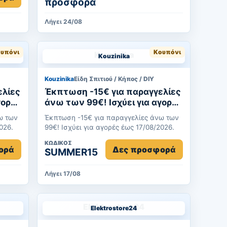
προσφορά
Λήγει 24/08
υπόνι
Κουπόνι
Kouzinika
Kouzinika
Είδη Σπιτιού / Κήπος / DIY
ελίες
Έκπτωση -15€ για παραγγελίες
άνω των 99€! Ισχύει για αγορές
έως 17/08/2026.
ω των
Έκπτωση -15€ για παραγγελίες άνω των
2026.
99€! Ισχύει για αγορές έως 17/08/2026.
ΚΩΔΙΚΌΣ
ορά
Δες προσφορά
SUMMER15
Λήγει 17/08
Elektrostore24