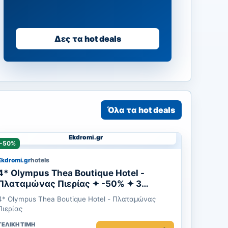
Δες τα hot deals
Όλα τα hot deals
Ekdromi.gr
-50%
Ekdromi.gr
hotels
4* Olympus Thea Boutique Hotel -
Πλαταμώνας Πιερίας ✦ -50% ✦ 3
Ημέρες (2 Διανυκτερεύσεις) ✦ 2 άτομα
4* Olympus Thea Boutique Hotel - Πλαταμώνας
+ 1 παιδί έως 12 ετών ✦ 12 ✦
Πιερίας
08/09/2026 έως 21/09/2026 ✦ Δωρεάν
ΤΕΛΙΚΉ ΤΙΜΉ
ξαπλώστρες και ομπρέλες στην πισίνα