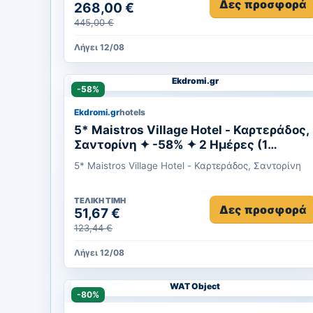
Δες προσφορά
268,00 €
445,00 €
Λήγει 12/08
Ekdromi.gr
-58%
Ekdromi.gr
hotels
5* Maistros Village Hotel - Καρτεράδος,
Σαντορίνη ✦ -58% ✦ 2 Ημέρες (1
Διανυκτέρευση) ✦ 2 άτομα ✦ 2 ✦ έως
5* Maistros Village Hotel - Καρτεράδος, Σαντορίνη
31/10/2026 ✦ Υπέροχη Τοποθεσία!
ΤΕΛΙΚΉ ΤΙΜΉ
Δες προσφορά
51,67 €
123,44 €
Λήγει 12/08
WAT Object
-80%