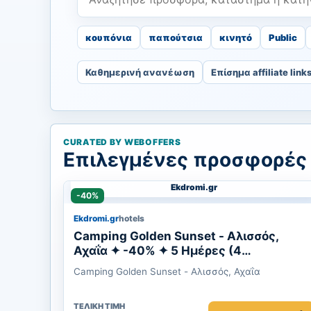
κουπόνια
παπούτσια
κινητό
Public
Καθημερινή ανανέωση
Επίσημα affiliate link
CURATED BY WEBOFFERS
Επιλεγμένες προσφορές 
Ekdromi.gr
-40%
Ekdromi.gr
hotels
Camping Golden Sunset - Αλισσός,
Αχαΐα ✦ -40% ✦ 5 Ημέρες (4
Διανυκτερεύσεις) ✦ 2 άτομα + 2 παιδιά
Camping Golden Sunset - Αλισσός, Αχαΐα
έως 15 ετών ✦ 1 ✦ έως 15/09/2026 ✦
Επιπλέον 1 Διανυκτέρευση ΔΩΡΟ!
ΤΕΛΙΚΉ ΤΙΜΉ
Δωρεάν χρήση του Waterpark!