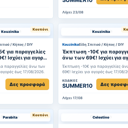
SUMMER10
Λήγει 23/08
Κουπόνι
Κο
Kouzinika
Kouzinika
ιτιού / Κήπος / DIY
Kouzinika
Είδη Σπιτιού / Κήπος / DIY
€ για παραγγελίες
Έκπτωση -10€ για παραγγ
 αγορές
άνω των 69€! Ισχύει για αγορές
2026.
έως 17/08/2026.
ια παραγγελίες άνω των
Έκπτωση -10€ για παραγγελίες άν
 για αγορές έως 17/08/2026.
69€! Ισχύει για αγορές έως 17/08/
ΚΩΔΙΚΌΣ
Δες προσφορά
Δες προσφ
SUMMER10
Λήγει 17/08
Κουπόνι
Parabita
Celestino