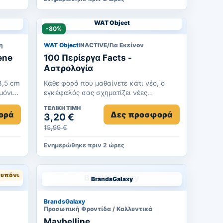
WAT Object
-80%
η
WAT Object
INACTIVE/Για Εκείνον
ene
100 Περίεργα Facts -
Αστρολογία
3,5 cm
Κάθε φορά που μαθαίνετε κάτι νέο, ο
ιμόνια
εγκέφαλός σας σχηματίζει νέες
συνδέσεις και νευρώνες. Επιπλέον, η
ΤΕΛΙΚΉ ΤΙΜΉ
μάθ...
ορά
Δες προσφορά
3,20 €
15,99 €
Ενημερώθηκε πριν 2 ώρες
υπόνι
BrandsGalaxy
BrandsGalaxy
Προσωπική Φροντίδα / Καλλυντικά
Maybelline