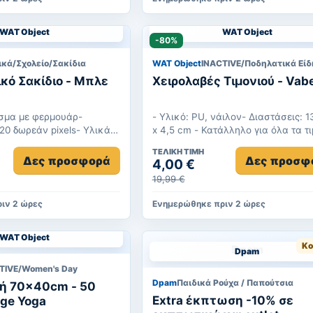
WAT Object
WAT Object
-80%
ικά/Σχολείο/Σακίδια
WAT Object
INACTIVE/Ποδηλατικά Είδ
ικό Σακίδιο - Μπλε
Χειρολαβές Τιμονιού - Vab
ισμα με φερμουάρ-
- Υλικό: PU, νάιλον- Διαστάσεις: 1
20 δωρεάν pixels- Υλικά:
x 4,5 cm - Κατάλληλο για όλα τα τ
τέρας- Διαστάσεις: 2...
με διάμετρο περίπου 22 m...
ΤΕΛΙΚΉ ΤΙΜΉ
Δες προσφορά
Δες προσφ
4,00 €
19,99 €
ιν 2 ώρες
Ενημερώθηκε πριν 2 ώρες
WAT Object
Κο
Dpam
TIVE/Women's Day
Dpam
Παιδικά Ρούχα / Παπούτσια
ή 70x40cm - 50
Extra έκπτωση -10% σε
nge Yoga