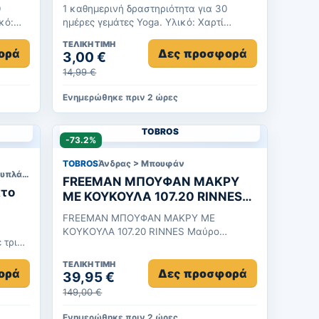
0
1 καθημερινή δραστηριότητα για 30
κό:
ημέρες γεμάτες Yoga. Υλικό: Χαρτί
Διαστάσεις: 8,5 x 8,5 x 21 cm Χρώμα:...
ΤΕΛΙΚΉ ΤΙΜΉ
ορά
Δες προσφορά
3,00 €
14,99 €
Ενημερώθηκε πριν 2 ώρες
TOBROS
-73.2%
TOBROS
Άνδρας > Μπουφάν
Σπίτι/Κουζίνα/Είδη Σερβιρίσματος/Σουπλά & Σουβέρ
FREEMAN ΜΠΟΥΦΑΝ ΜΑΚΡΥ
ατο
ΜΕ ΚΟΥΚΟΥΛΑ 107.20 RINNES
Μαύρο
FREEMAN ΜΠΟΥΦΑΝ ΜΑΚΡΥ ΜΕ
ΚΟΥΚΟΥΛΑ 107.20 RINNES Μαύρο
 τριβή
100%Polyester Εσωτερική επένδυση με
γούνα Ανδρικό μ...
ΤΕΛΙΚΉ ΤΙΜΉ
ορά
Δες προσφορά
39,95 €
149,00 €
Ενημερώθηκε πριν 2 ώρες