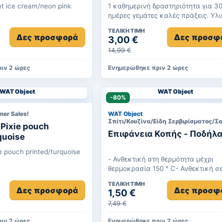
et ice cream/neon pink
1 καθημερινή δραστηριότητα για 3
ημέρες γεμάτες καλές πράξεις. Υλι
Χαρτί Διαστάσεις: 8,5 x 8,5 x 21 c...
ΤΕΛΙΚΉ ΤΙΜΉ
Δες προσφορά
Δες προσφ
3,00 €
14,99 €
ιν 2 ώρες
Ενημερώθηκε πριν 2 ώρες
WAT Object
WAT Object
-80%
er Sales!
WAT Object
Pixie pouch
Επιφάνεια Κοπής - Ποδήλ
quoise
e pouch printed/turquoise
- Ανθεκτική στη θερμότητα μέχρι
θερμοκρασία 150 ° C- Ανθεκτική σε
και οξέα- Μέγεθος: 23,5 x 14,3 cm
ΤΕΛΙΚΉ ΤΙΜΉ
Δες προσφορά
Δες προσφ
1,50 €
7,49 €
ιν 2 ώρες
Ενημερώθηκε πριν 2 ώρες