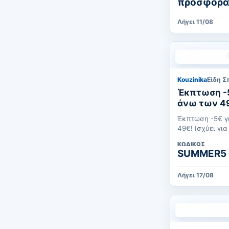
προσφορά
Λήγει 11/08
Kouzinika
Είδη Σπ
Έκπτωση -5
άνω των 49€! Ισχύει για
έως 17/08/
Έκπτωση -5€ γ
49€! Ισχύει
ΚΩΔΙΚΌΣ
SUMMER5
Λήγει 17/08