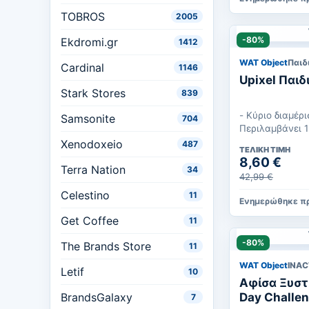
TOBROS
2005
-80%
Ekdromi.gr
1412
WAT Object
Παιδ
Cardinal
1146
Upixel Παιδ
Stark Stores
839
- Κύριο διαμέρ
Samsonite
704
Περιλαμβάνει 1
Νάιλον, πολυεσ
Xenodoxeio
487
ΤΕΛΙΚΉ ΤΙΜΉ
8,60 €
Terra Nation
34
42,99 €
Celestino
11
Ενημερώθηκε πρ
Get Coffee
11
-80%
The Brands Store
11
WAT Object
INAC
Letif
10
Αφίσα Ξυστ
BrandsGalaxy
Day Challe
7