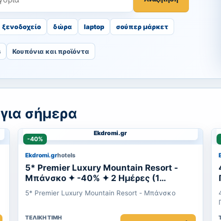
ξενοδοχείο
δώρα
laptop
σούπερ μάρκετ
s
Κουπόνια και προϊόντα
για σήμερα
Ekdromi.gr
-40%
Ekdromi.gr
hotels
5* Premier Luxury Mountain Resort -
Μπάνσκο ✦ -40% ✦ 2 Ημέρες (1
Διανυκτέρευση) ✦ 2 άτομα + 1 παιδί
5* Premier Luxury Mountain Resort - Μπάνσκο
έως και 5 ετών ✦ 20 ✦ έως 30/11/2026
✦ Ψυχαγωγία για παιδιά!Δωρεάν
ΤΕΛΙΚΉ ΤΙΜΉ
είσοδος στο Le Spa Κέντρο Ευεξίας!