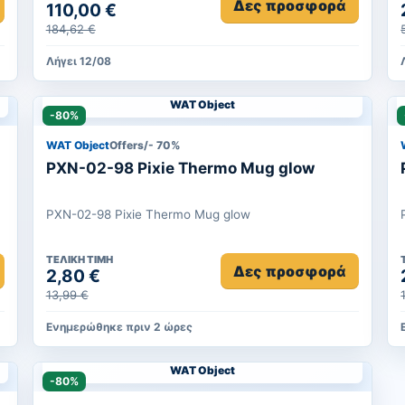
Δες προσφορά
110,00 €
ΠΛΗΡΩΣ ΑΝΑΚΑΙΝΙΣΜΕΝΟ!
184,62 €
Λήγει 12/08
WAT Object
-80%
WAT Object
Offers/- 70%
PXN-02-98 Pixie Thermo Mug glow
PXN-02-98 Pixie Thermo Mug glow
ΤΕΛΙΚΉ ΤΙΜΉ
Δες προσφορά
2,80 €
13,99 €
Ενημερώθηκε πριν 2 ώρες
WAT Object
-80%