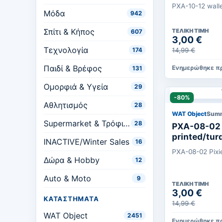
PXA-10-12 wall
Μόδα
942
Σπίτι & Κήπος
ΤΕΛΙΚΉ ΤΙΜΉ
607
3,00 €
Τεχνολογία
14,99 €
174
Παιδί & Βρέφος
Ενημερώθηκε πρ
131
Ομορφιά & Υγεία
29
-80%
Αθλητισμός
28
WAT Object
Summ
Supermarket & Τρόφιμα
28
PXA-08-02 
printed/tur
INACTIVE/Winter Sales
16
PXA-08-02 Pixi
Δώρα & Hobby
12
Auto & Moto
9
ΤΕΛΙΚΉ ΤΙΜΉ
3,00 €
ΚΑΤΑΣΤΉΜΑΤΑ
14,99 €
WAT Object
2451
Ενημερώθηκε πρ