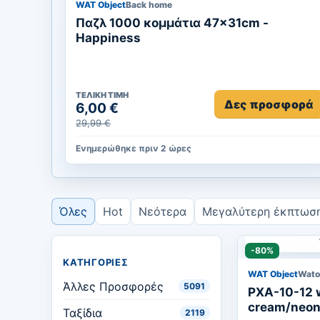
WAT Object
Back home
Παζλ 1000 κομμάτια 47x31cm -
Happiness
ΤΕΛΙΚΉ ΤΙΜΉ
Δες προσφορά
6,00 €
29,99 €
Ενημερώθηκε πριν 2 ώρες
Όλες
Hot
Νεότερα
Μεγαλύτερη έκπτωσ
-80%
ΚΑΤΗΓΟΡΊΕΣ
WAT Object
Wato
Άλλες Προσφορές
5091
PXA-10-12 w
cream/neon
Ταξίδια
2119